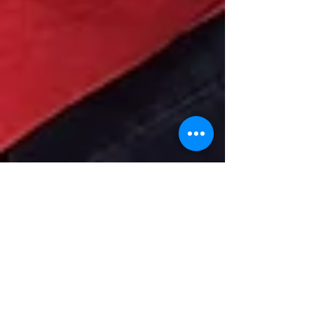
jdeconynck
21 déc. 2024
1 min de lecture