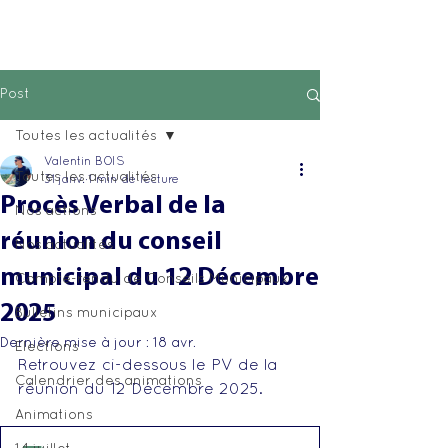
Post
Toutes les actualités
Valentin BOIS
Toutes les actualités
31 janv.
1 min de lecture
Procès Verbal de la
Nos actions
réunion du conseil
Nos actualités
municipal du 12 Décembre
Compte-rendu de Conseils Municipaux
2025
Bulletins municipaux
Dernière mise à jour :
18 avr.
Elections
Retrouvez ci-dessous le PV de la 
Calendrier des animations
réunion du 12 Décembre 2025.
Animations