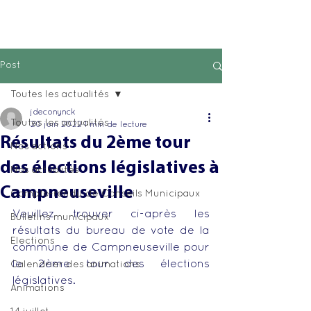
Post
Toutes les actualités
jdeconynck
Toutes les actualités
20 juin 2022
1 min de lecture
Résultats du 2ème tour
Nos actions
des élections législatives à
Nos actualités
Campneuseville
Compte-rendu de Conseils Municipaux
Veuillez trouver ci-après les 
Bulletins municipaux
résultats du bureau de vote de la 
Elections
commune de Campneuseville pour 
le 2ème tour des élections 
Calendrier des animations
législatives. 
Animations