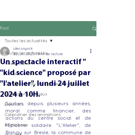
Post
Toutes les actualités
jdeconynck
Toutes les actualités
22 juil. 2023
1 min de lecture
Un spectacle interactif "
Nos actions
"kid science" proposé par
Nos actualités
"l'atelier", lundi 24 juillet
Compte-rendu de Conseils Municipaux
2024 à 10H.
Bulletins municipaux
Soutien depuis plusieurs années, 
Elections
moral comme financier, des 
Calendrier des animations
actions du centre social et de 
Animations
l'Epicerie solidaire "L'Atelier", de 
Blangy sur Bresle, la commune de 