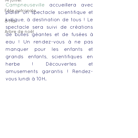
14 juillet
Campneuseville
 accueillera avec 
Fête patronale
plaisir un spectacle scientifique et 
ludique, à destination de tous ! Le 
8 Mai
spectacle sera suivi de créations 
Arbre de noël
de bulles géantes et de fusées à 
eau ! Un rendez-vous à ne pas 
manquer pour les enfants et 
grands enfants, scientifiques en 
herbe ! Découvertes et 
amusements garantis ! Rendez-
vous lundi à 10H. 