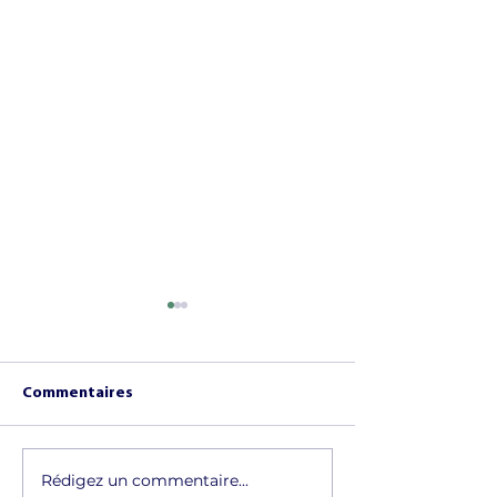
Commentaires
Rédigez un commentaire...
Le calendrier
Un projet à dim