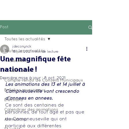
Post
Toutes les actualités
jdeconynck
Toutes les actualités
18 juil. 2021
1 min de lecture
Une magnifique fête
Nos actions
nationale !
Nos actualités
Dernière mise à jour :
8 oct. 2021
Compte-rendu de Conseils Municipaux
Les animations des 13 et 14 juillet à 
Bulletins municipaux
Campneuseville vont crescendo 
d’années en années. 
Elections
Ce sont des centaines de 
Calendrier des animations
personnes, de tout âge et pas que 
de Campneuseville qui ont 
Animations
participé aux différentes 