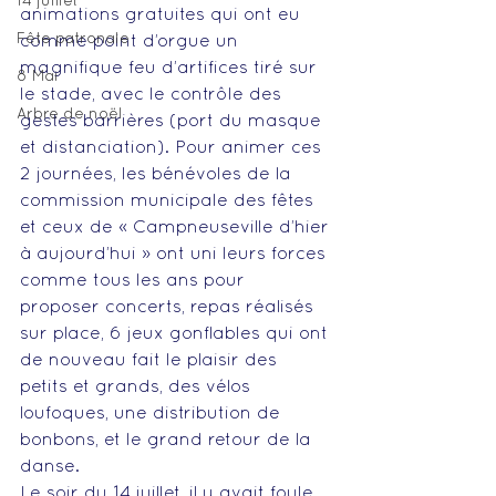
14 juillet
animations gratuites qui ont eu 
Fête patronale
comme point d’orgue un 
magnifique feu d’artifices tiré sur 
8 Mai
le stade, avec le contrôle des 
Arbre de noël
gestes barrières (port du masque 
et distanciation). Pour animer ces 
2 journées, les bénévoles de la 
commission municipale des fêtes 
et ceux de « Campneuseville d’hier 
à aujourd’hui » ont uni leurs forces 
comme tous les ans pour 
proposer concerts, repas réalisés 
sur place, 6 jeux gonflables qui ont 
de nouveau fait le plaisir des 
petits et grands, des vélos 
loufoques, une distribution de 
bonbons, et le grand retour de la 
danse. 
Le soir du 14 juillet, il y avait foule 