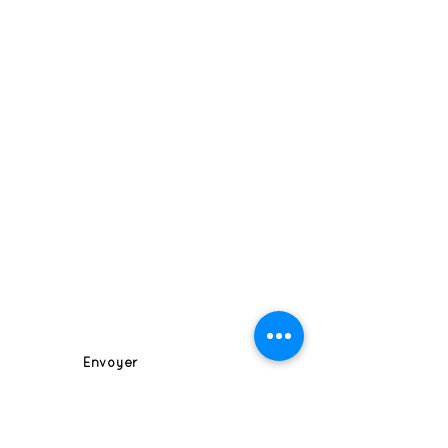
Nous contacter
directement :
02 35 93 77 21
mairie@campneuseville.fr
Suivez-nous
Abonnez-vous à la newsletter :
Envoyer