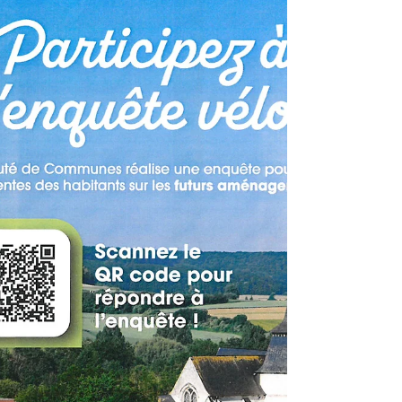
éco-responsable, et lien entre
patrimoine et pour apporter une
certaine modernité. Aujourd'hui, Patrick
Outrebon, maire de Campneuseville, a
pu assister à la signature du Contrat de
Territoire avec Hervé Morin , président
de la région Normandie, Christian
Roussel, prédisent de la Communauté
de Communes Interrégionale Aumale-
Blangy s