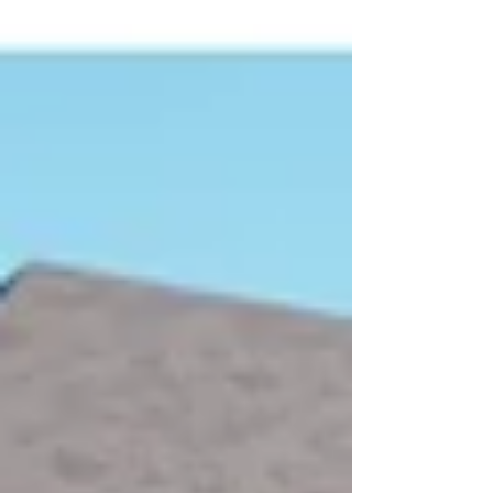
Le Conseil Municipal des Enfants et des
Jeunes permettra aux jeunes de
devenir de véritables acteurs de la vie
communale. Ils pourront proposer des
projets, participer à des actions
concrètes, organiser des animations,
mener des initiatives solida