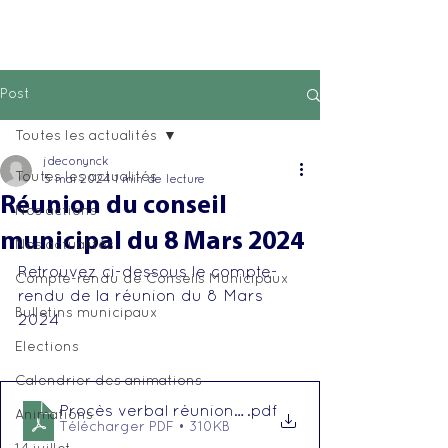
Post
Toutes les actualités
jdeconynck
Toutes les actualités
5 mai 2024
1 min de lecture
Réunion du conseil
Nos actions
municipal du 8 Mars 2024
Nos actualités
Retrouvez ci-dessous le compte-
Compte-rendu de Conseils Municipaux
rendu de la réunion du 8 Mars 
Bulletins municipaux
2024
Elections
Calendrier des animations
Procès verbal réunion du 08 mars 2024
.pdf
Animations
Télécharger PDF • 310KB